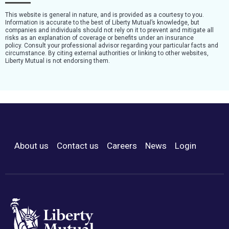
This website is general in nature, and is provided as a courtesy to you.
Information is accurate to the best of Liberty Mutual’s knowledge, but
companies and individuals should not rely on it to prevent and mitigate all
risks as an explanation of coverage or benefits under an insurance
policy. Consult your professional advisor regarding your particular facts and
circumstance. By citing external authorities or linking to other websites,
Liberty Mutual is not endorsing them.
About us
Contact us
Careers
News
Login
Footer Menu