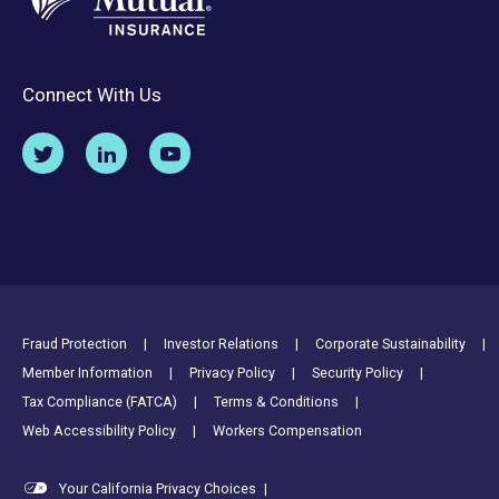
Connect With Us
Footer Utility Links
Fraud Protection
Investor Relations
Corporate Sustainability
Member Information
Privacy Policy
Security Policy
Tax Compliance (FATCA)
Terms & Conditions
Web Accessibility Policy
Workers Compensation
Your California Privacy Choices
|