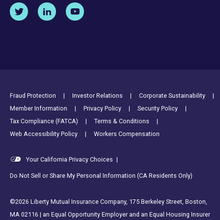
Footer Utility Links
Fraud Protection
Investor Relations
Corporate Sustainability
Member Information
Privacy Policy
Security Policy
Tax Compliance (FATCA)
Terms & Conditions
Web Accessibility Policy
Workers Compensation
Your California Privacy Choices
|
Do Not Sell or Share My Personal Information (CA Residents Only)
©2026 Liberty Mutual Insurance Company, 175 Berkeley Street, Boston,
MA 02116 | an Equal Opportunity Employer and an Equal Housing Insurer